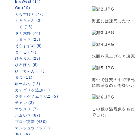
BigWest (14)
Go (20)
くろすけ♀ (77)
くろちゃん (3)
海底には凍死したウ
こて (18)
さく太郎 (26)
しまっち (25)
そらすずめ (9)
とーる (79)
水面を見上げると凍
ひらりん (23)
ひろぽん (6)
ひーちゃん (12)
まつ (11)
海中では穴の中で凍
ゆーみん (18)
に錆浦なのかを疑い
カテゴリを追加 (1)
クチヒゲノムラガニ (5)
チャン (3)
この低水温現象をも
ナツメリ (7)
でした。
ハムいち (67)
ブログ更新 (430)
マンジュウイシ (1)
海人 (6)