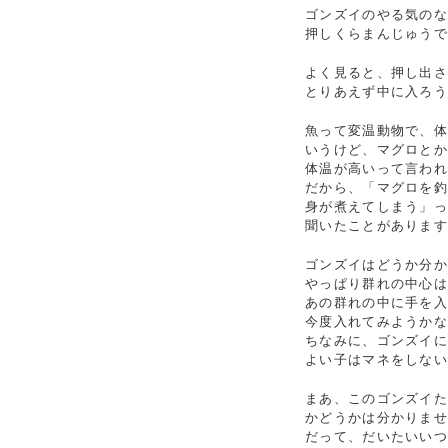
ゴンズイのやる気の
押しくらまんじゅう
よく見ると、押し出
とりあえず中に入ろ
魚って変温動物で、
いうけど、マグロと
体温が高いって言われ
だから、「マグロを
身が煮えてしまう」
聞いたことがありま
ゴンズイはどうか分か
やっぱり群れの中心
あの群れの中に手を
今度入れてみようか
ちなみに、ゴンズイ
よい子はマネをしな
まあ、このゴンズイ
かどうかは分かりま
だって、だいたいいつも