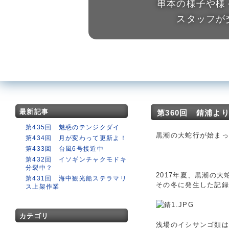
串本の様子や様
スタッフが
最新記事
第360回 錆浦よ
第435回 魅惑のテンジクダイ
黒潮の大蛇行が始まっ
第434回 月が変わって更新よ！
第433回 台風6号接近中
第432回 イソギンチャクモドキ
分裂中？
2017年夏、黒潮の
第431回 海中観光船ステラマリ
その冬に発生した記
ス上架作業
カテゴリ
浅場のイシサンゴ類