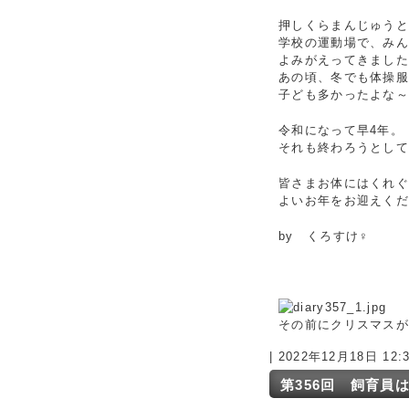
押しくらまんじゅう
学校の運動場で、み
よみがえってきまし
あの頃、冬でも体操
子ども多かったよな～
令和になって早4年。
それも終わろうとし
皆さまお体にはくれ
よいお年をお迎えく
by くろすけ♀
その前にクリスマス
| 2022年12月18日 12
第356回 飼育員