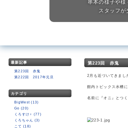
串本の様子や様
スタッフが
最新記事
第223回 赤鬼
第223回 赤鬼
2月も近づいてきまし
第222回 2017年元旦
館内トピックス水槽
カテゴリ
名前に『オニ』とつ
BigWest (13)
Go (20)
くろすけ♀ (77)
くろちゃん (3)
こて (18)