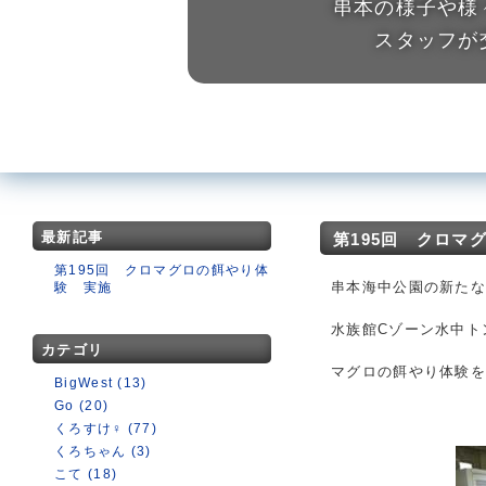
串本の様子や様
スタッフが
最新記事
第195回 クロマ
第195回 クロマグロの餌やり体
串本海中公園の新たな
験 実施
水族館Cゾーン水中ト
カテゴリ
マグロの餌やり体験
BigWest (13)
Go (20)
くろすけ♀ (77)
くろちゃん (3)
こて (18)