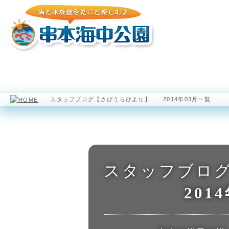
園内マップ
水族館
海中展望塔
スタッフブログ【さびうらびより】
2014年03月一覧
スタッフブロ
201