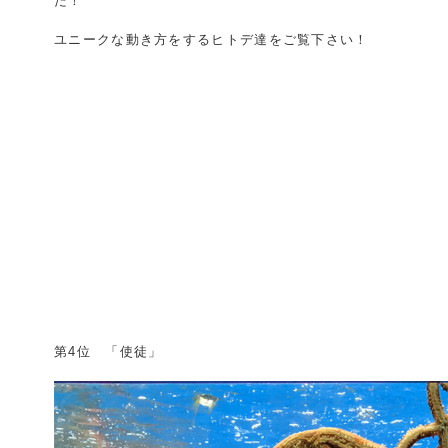
た！
ユニークな動き方をするヒトデ達をご覧下さい！
第4位 「使徒」