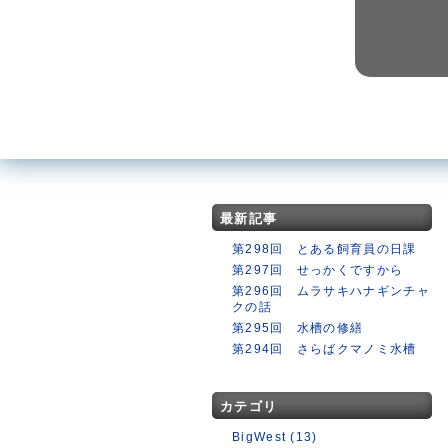
最新記事
第298回 とある飼育員の日課
第297回 せっかくですから
第296回 ムラサキハナギンチャ
クの話
第295回 水槽の修繕
第294回 さらばクマノミ水槽
カテゴリ
BigWest (13)