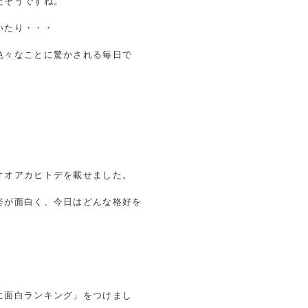
だそうですね。
いたり・・・
色々なことに驚かされる毎日で
オオアカヒトデを載せました。
姿が面白く、今日はどんな格好を
に面白ランキング」をつけまし