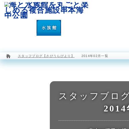
園内マップ
水族館
海中展望塔
スタッフブログ【さびうらびより】
2014年02月一覧
スタッフブロ
201