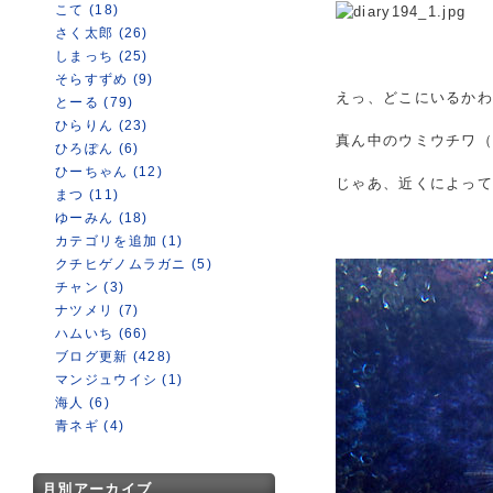
こて (18)
さく太郎 (26)
しまっち (25)
そらすずめ (9)
えっ、どこにいるか
とーる (79)
ひらりん (23)
真ん中のウミウチワ
ひろぽん (6)
ひーちゃん (12)
じゃあ、近くによって
まつ (11)
ゆーみん (18)
カテゴリを追加 (1)
クチヒゲノムラガニ (5)
チャン (3)
ナツメリ (7)
ハムいち (66)
ブログ更新 (428)
マンジュウイシ (1)
海人 (6)
青ネギ (4)
月別アーカイブ