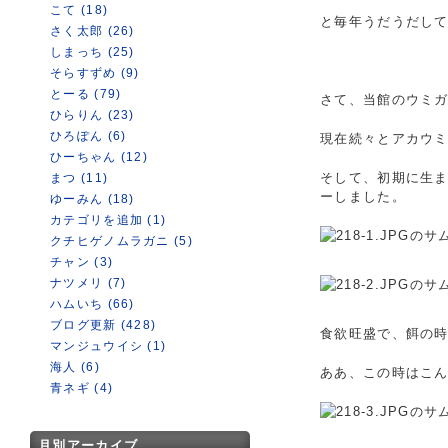
こて (18)
と毎年うだうだし
さく太郎 (26)
しまっち (25)
そらすずめ (9)
とーる (79)
さて、当館のウミ
ひらりん (23)
ひろぽん (6)
現在続々とアカウ
ひーちゃん (12)
そして、初期に生ま
まつ (11)
ーしました。
ゆーみん (18)
カテゴリを追加 (1)
クチヒゲノムラガニ (5)
チャン (3)
ナツメリ (7)
ハムいち (66)
ブログ更新 (428)
食欲旺盛で、餌の
マンジュウイシ (1)
海人 (6)
ああ、この時はこん
青ネギ (4)
月別アーカイブ