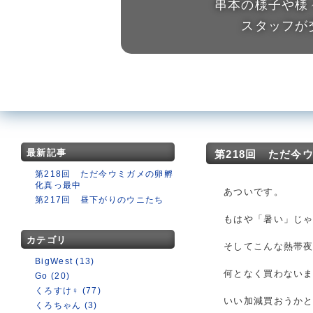
串本の様子や様
スタッフが
最新記事
第218回 ただ今
第218回 ただ今ウミガメの卵孵
化真っ最中
あついです。
第217回 昼下がりのウニたち
もはや「暑い」じ
カテゴリ
そしてこんな熱帯
BigWest (13)
何となく買わないま
Go (20)
くろすけ♀ (77)
いい加減買おうか
くろちゃん (3)