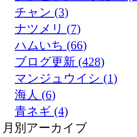
チャン (3)
ナツメリ (7)
ハムいち (66)
ブログ更新 (428)
マンジュウイシ (1)
海人 (6)
青ネギ (4)
月別アーカイブ