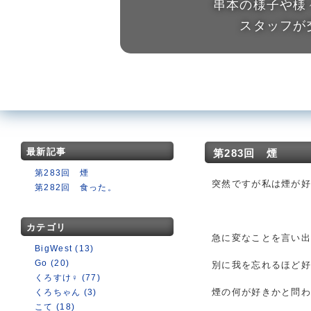
串本の様子や様
スタッフが
最新記事
第283回 煙
第283回 煙
突然ですが私は煙が
第282回 食った。
カテゴリ
急に変なことを言い
BigWest (13)
Go (20)
別に我を忘れるほど
くろすけ♀ (77)
煙の何が好きかと問
くろちゃん (3)
こて (18)