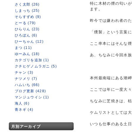
特に木材の煙の匂い
さく太郎 (26)
ます。
しまっち (25)
そらすずめ (9)
昨今では嫌われ者の
とーる (79)
ひらりん (23)
「燻製」という言葉
ひろぽん (6)
ひーちゃん (12)
ここ串本にはそんな煙
まつ (11)
ゆーみん (18)
あ、ちなみに今回水族
カテゴリを追加 (1)
クチヒゲノムラガニ (5)
チャン (3)
本州最南端にある潮岬
ナツメリ (7)
ハムいち (66)
ここでは年に一度大
ブログ更新 (428)
マンジュウイシ (1)
ちなみに芝焼きは、
海人 (6)
青ネギ (4)
ケムリストとしては
いつも仕事のある土
月別アーカイブ