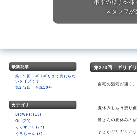
串本の様子や様
スタッフが
最新記事
第273回 ギリギ
第273回 ギリギリまで終わらな
いタイプです
自宅の湿気が凄く
第272回 台風10号
カテゴリ
夏休みももう残り
BigWest (13)
皆さんの夏休みの
Go (20)
くろすけ♀ (77)
まさかギリギリにな
くろちゃん (3)