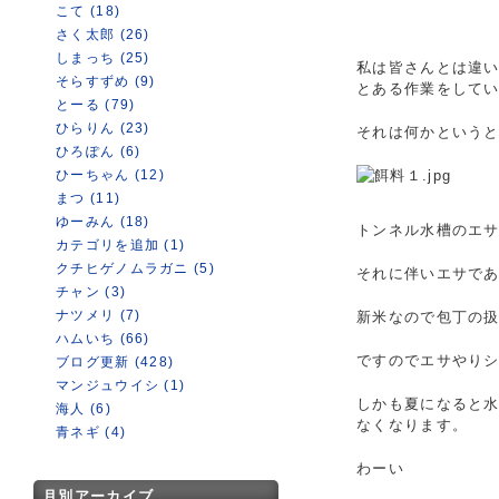
こて (18)
さく太郎 (26)
しまっち (25)
私は皆さんとは違
そらすずめ (9)
とある作業をして
とーる (79)
ひらりん (23)
それは何かというと
ひろぽん (6)
ひーちゃん (12)
まつ (11)
ゆーみん (18)
トンネル水槽のエサ
カテゴリを追加 (1)
クチヒゲノムラガニ (5)
それに伴いエサで
チャン (3)
ナツメリ (7)
新米なので包丁の扱
ハムいち (66)
ですのでエサやり
ブログ更新 (428)
マンジュウイシ (1)
しかも夏になると
海人 (6)
なくなります。
青ネギ (4)
わーい
月別アーカイブ