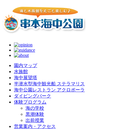
園内マップ
水族館
海中展望塔
半潜水型海中観光船 ステラマリス
海中公園レストラン アクロポーラ
ダイビングパーク
体験プログラム
海の学校
黒潮体験
出前授業
営業案内・アクセス