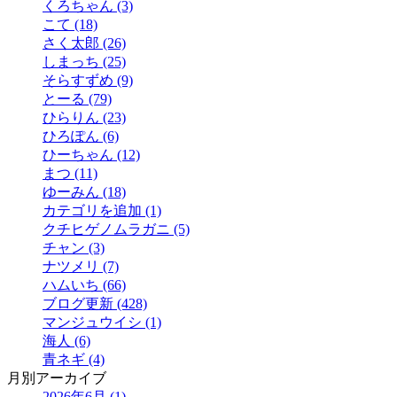
くろちゃん (3)
こて (18)
さく太郎 (26)
しまっち (25)
そらすずめ (9)
とーる (79)
ひらりん (23)
ひろぽん (6)
ひーちゃん (12)
まつ (11)
ゆーみん (18)
カテゴリを追加 (1)
クチヒゲノムラガニ (5)
チャン (3)
ナツメリ (7)
ハムいち (66)
ブログ更新 (428)
マンジュウイシ (1)
海人 (6)
青ネギ (4)
月別アーカイブ
2026年6月 (1)