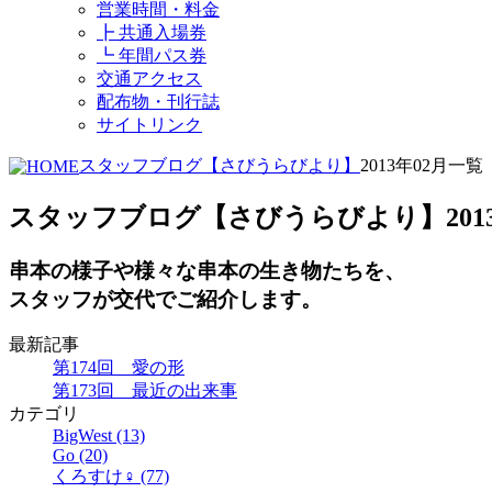
営業時間・料金
┣ 共通入場券
┗ 年間パス券
交通アクセス
配布物・刊行誌
サイトリンク
スタッフブログ【さびうらびより】
2013年02月一覧
スタッフブログ【さびうらびより】
20
串本の様子や様々な串本の生き物たちを、
スタッフが交代でご紹介します。
最新記事
第174回 愛の形
第173回 最近の出来事
カテゴリ
BigWest (13)
Go (20)
くろすけ♀ (77)