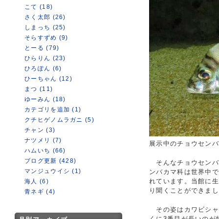
こて (18)
さく太郎 (26)
しまっち (25)
そらすずめ (9)
とーる (79)
ひらりん (23)
ひろぽん (6)
ひーちゃん (12)
まつ (11)
ゆーみん (18)
カテゴリを追加 (1)
クチヒゲノムラガニ (5)
チャン (3)
ナツメリ (7)
展示中のチョウセン
ハムいち (66)
ブログ更新 (428)
そんなチョウセンバ
マンジュウイシ (1)
ンバカマ科は世界中で
れています。当館に生
海人 (6)
り聞くことができま
青ネギ (4)
その姿はカワビシャ
くに3番目が長いのが