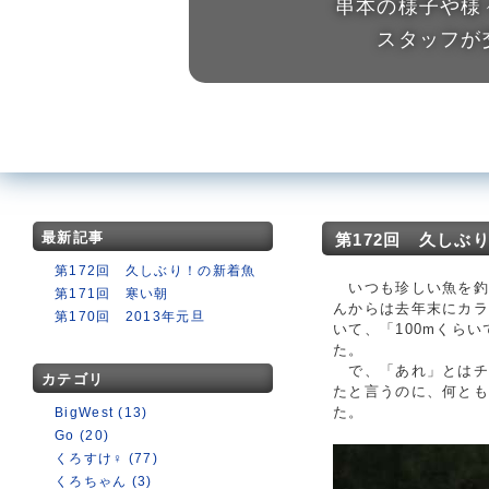
串本の様子や様
スタッフが
最新記事
第172回 久しぶ
第172回 久しぶり！の新着魚
いつも珍しい魚を釣
第171回 寒い朝
んからは去年末にカラ
第170回 2013年元旦
いて、「100mくら
た。
で、「あれ」とはチョ
カテゴリ
たと言うのに、何と
た。
BigWest (13)
Go (20)
くろすけ♀ (77)
くろちゃん (3)