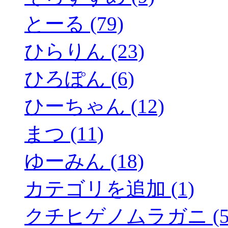
とーる (79)
ひらりん (23)
ひろぽん (6)
ひーちゃん (12)
まつ (11)
ゆーみん (18)
カテゴリを追加 (1)
クチヒゲノムラガニ (5