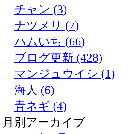
チャン (3)
ナツメリ (7)
ハムいち (66)
ブログ更新 (428)
マンジュウイシ (1)
海人 (6)
青ネギ (4)
月別アーカイブ