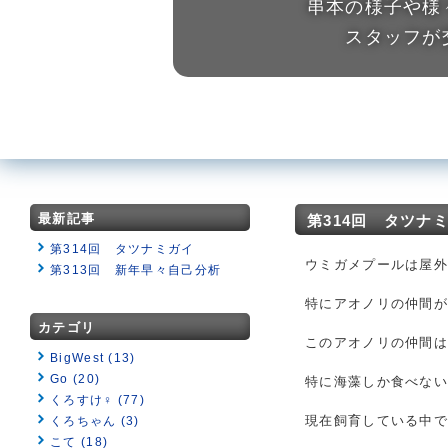
串本の様子や様
スタッフが
最新記事
第314回 タツナ
第314回 タツナミガイ
ウミガメプールは屋外
第313回 新年早々自己分析
特にアオノリの仲間
カテゴリ
このアオノリの仲間
BigWest (13)
Go (20)
特に海藻しか食べな
くろすけ♀ (77)
現在飼育している中で
くろちゃん (3)
こて (18)