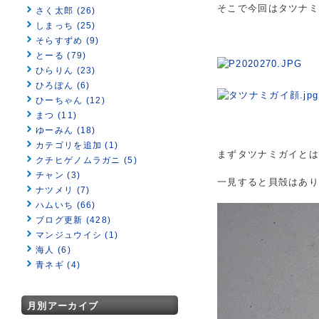
そこで今回はタツナ
さく太郎 (26)
しまっち (25)
そらすずめ (9)
とーる (79)
ひらりん (23)
ひろぽん (6)
ひーちゃん (12)
まつ (11)
ゆーみん (18)
カテゴリを追加 (1)
まずタツナミガイとは
クチヒゲノムラガニ (5)
チャン (3)
一見すると貝殻はあ
ナツメリ (7)
ハムいち (66)
ブログ更新 (428)
マンジュウイシ (1)
海人 (6)
青ネギ (4)
月別アーカイブ