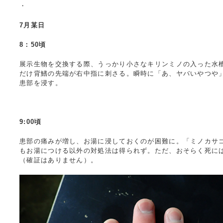
・
7月某日
8：50頃
展示生物を交換する際、うっかり小さなキリンミノの入った水
だけ背鰭の先端が右中指に刺さる。瞬時に「あ、ヤバいやつや」
患部を浸す。
9:00頃
患部の痛みが増し、お湯に浸しておくのが困難に。「ミノカサ
もお湯につける以外の対処法は得られず。ただ、おそらく死に
（確証はありません）。