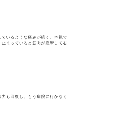
れているような痛みが続く。本気で
。止まっていると筋肉が痙攣して右
気力も回復し、もう病院に行かなく