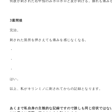
何故か刺された右中指のみポロポロと皮が剥ける。腫れも痛み
3週間後
完治。
刺された箇所を押さえても痛みを感じなくなる。
・
・
・
はい。
以上、私がキリンミノに刺されてからの記録となります。
あくまで私自身の主観的な記録ですので誰しも同じ症状ではな