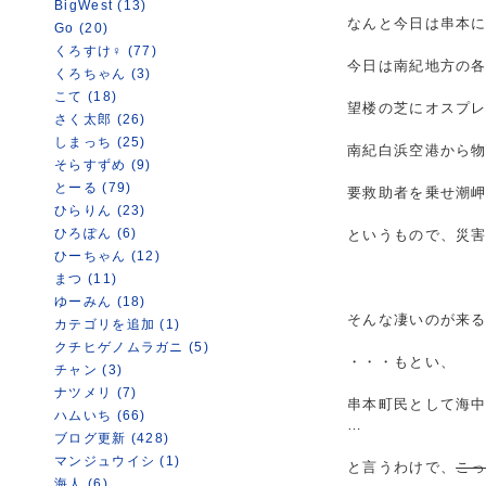
BigWest (13)
なんと今日は串本に
Go (20)
くろすけ♀ (77)
今日は南紀地方の
くろちゃん (3)
こて (18)
望楼の芝にオスプ
さく太郎 (26)
しまっち (25)
南紀白浜空港から
そらすずめ (9)
とーる (79)
要救助者を乗せ潮
ひらりん (23)
ひろぽん (6)
というもので、災
ひーちゃん (12)
まつ (11)
ゆーみん (18)
そんな凄いのが来
カテゴリを追加 (1)
クチヒゲノムラガニ (5)
・・・もとい、
チャン (3)
ナツメリ (7)
串本町民として海
ハムいち (66)
…
ブログ更新 (428)
マンジュウイシ (1)
と言うわけで、
こ
海人 (6)