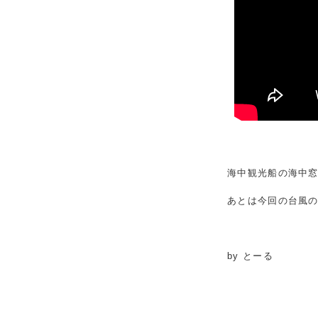
海中観光船の海中
あとは今回の台風
by とーる