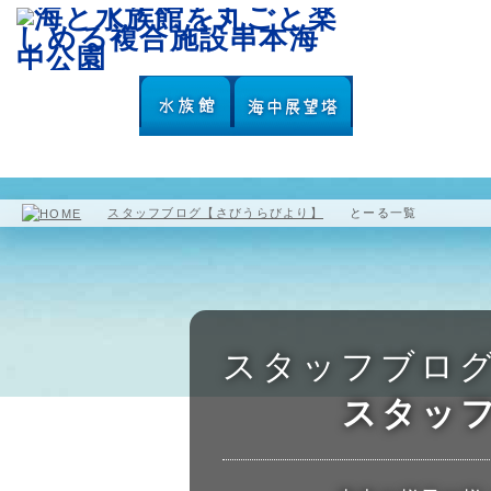
園内マップ
水族館
海中展望塔
スタッフブログ【さびうらびより】
とーる一覧
スタッフブロ
スタッ