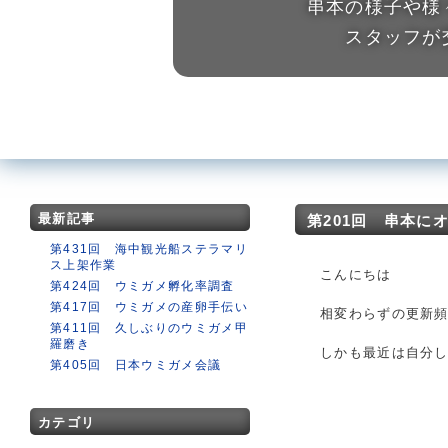
串本の様子や様
スタッフが
最新記事
第201回 串本に
第431回 海中観光船ステラマリ
ス上架作業
こんにちは
第424回 ウミガメ孵化率調査
第417回 ウミガメの産卵手伝い
相変わらずの更新
第411回 久しぶりのウミガメ甲
羅磨き
しかも最近は自分
第405回 日本ウミガメ会議
カテゴリ