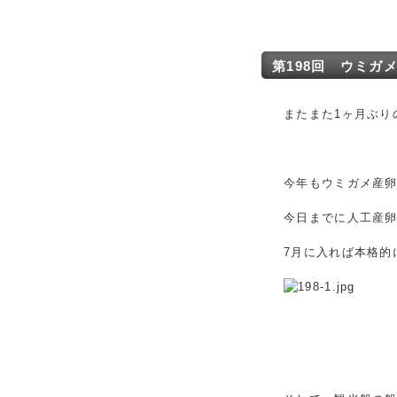
第198回 ウミガ
またまた1ヶ月ぶり
今年もウミガメ産
今日までに人工産卵
7月に入れば本格的