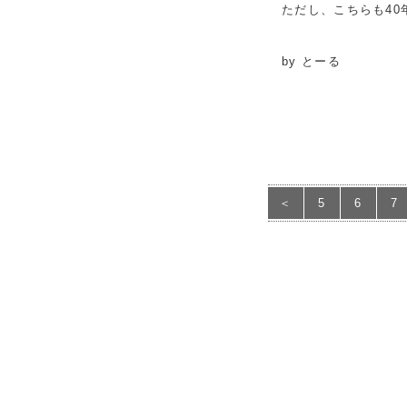
ただし、こちらも4
by とーる
＜
5
6
7