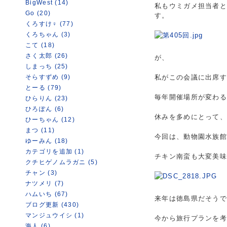
BigWest (14)
私もウミガメ担当者
Go (20)
す。
くろすけ♀ (77)
くろちゃん (3)
こて (18)
さく太郎 (26)
が、
しまっち (25)
そらすずめ (9)
私がこの会議に出席
とーる (79)
毎年開催場所が変わ
ひらりん (23)
ひろぽん (6)
休みを多めにとって、
ひーちゃん (12)
まつ (11)
今回は、動物園水族館
ゆーみん (18)
カテゴリを追加 (1)
チキン南蛮も大変美
クチヒゲノムラガニ (5)
チャン (3)
ナツメリ (7)
ハムいち (67)
来年は徳島県だそう
ブログ更新 (430)
マンジュウイシ (1)
今から旅行プランを
海人 (6)