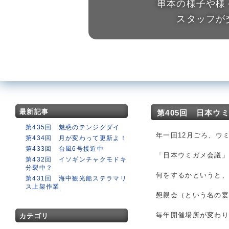
串本の様子や様
スタッフが
最新記事
第405回 日本ウ
第435回 魅惑のテンジクダイ
年一回12月ごろ、ウ
第434回 月が変わって更新よ！
第433回 台風6号接近中
「日本ウミガメ会議
第432回 イソギンチャクモドキ
分裂中？
何をするかというと
第431回 海中観光船ステラマリ
ス上架作業
懇親会（という名の
毎年開催場所が変わ
カテゴリ