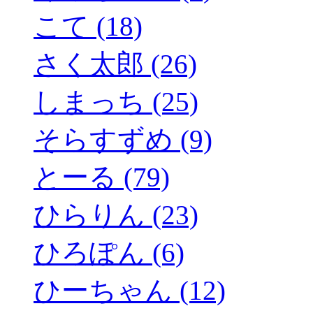
こて (18)
さく太郎 (26)
しまっち (25)
そらすずめ (9)
とーる (79)
ひらりん (23)
ひろぽん (6)
ひーちゃん (12)