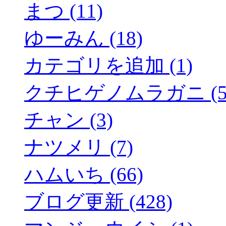
まつ (11)
ゆーみん (18)
カテゴリを追加 (1)
クチヒゲノムラガニ (5
チャン (3)
ナツメリ (7)
ハムいち (66)
ブログ更新 (428)