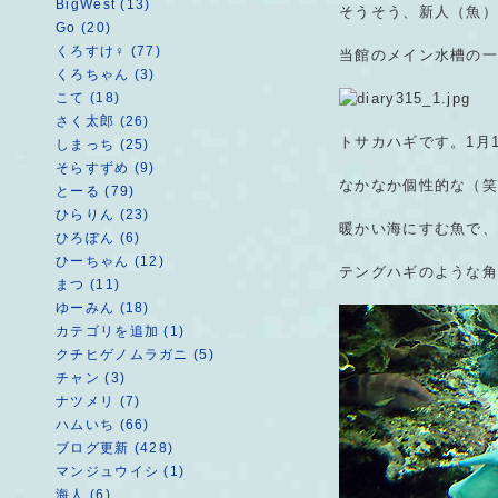
BigWest (13)
そうそう、新人（魚）
Go (20)
くろすけ♀ (77)
当館のメイン水槽の
くろちゃん (3)
こて (18)
さく太郎 (26)
トサカハギです。1月
しまっち (25)
そらすずめ (9)
なかなか個性的な（
とーる (79)
ひらりん (23)
暖かい海にすむ魚で
ひろぽん (6)
ひーちゃん (12)
テングハギのような
まつ (11)
ゆーみん (18)
カテゴリを追加 (1)
クチヒゲノムラガニ (5)
チャン (3)
ナツメリ (7)
ハムいち (66)
ブログ更新 (428)
マンジュウイシ (1)
海人 (6)