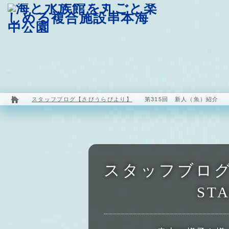
園内マップ
水族館
海中展望塔
スタッフブログ【さびうらびより】
第315回 新人（魚）紹介
スタッフブロ
STA