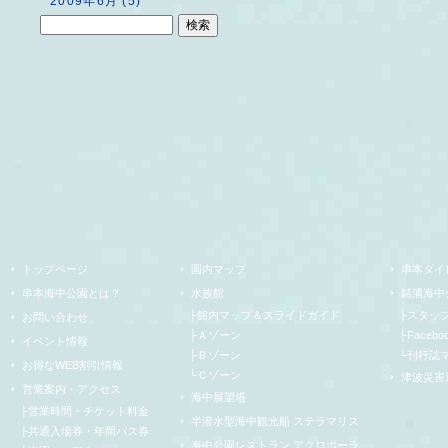
2009年6月 (5)
トップページ
園内マップ
串本ダイ
串本海中公園とは？
水族館
錆浦海中
├
館内マップ＆スライドガイド
├
スタッ
お問い合わせ
├
Ａゾーン
├
Facebo
イベント情報
├
Ｂゾーン
└
刊行誌
お得なWEB割引情報
└
Ｃゾーン
津波災害
営業案内・アクセス
海中展望塔
├
営業時間・チケット料金
半潜水型海中観光船 ステラマリス
├
共通入場券・年間パス券
海中公園レストラン アクロポーラ