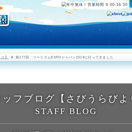
海中展望塔
半潜水型海中観光船 ステラマリス
海中公園レストラ
より】
第277回 ツーリズムEXPOジャパン2019に行ってきました
タッフブログ【さびうらびよ
STAFF BLOG