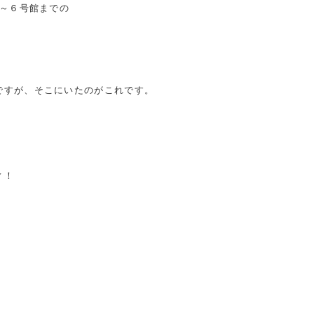
1～６号館までの
ですが、そこにいたのがこれです。
ィ！