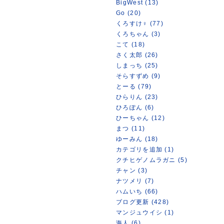
BigWest (13)
Go (20)
くろすけ♀ (77)
くろちゃん (3)
こて (18)
さく太郎 (26)
しまっち (25)
そらすずめ (9)
とーる (79)
ひらりん (23)
ひろぽん (6)
ひーちゃん (12)
まつ (11)
ゆーみん (18)
カテゴリを追加 (1)
クチヒゲノムラガニ (5)
チャン (3)
ナツメリ (7)
ハムいち (66)
ブログ更新 (428)
マンジュウイシ (1)
海人 (6)