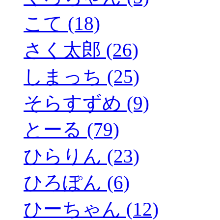
こて (18)
さく太郎 (26)
しまっち (25)
そらすずめ (9)
とーる (79)
ひらりん (23)
ひろぽん (6)
ひーちゃん (12)