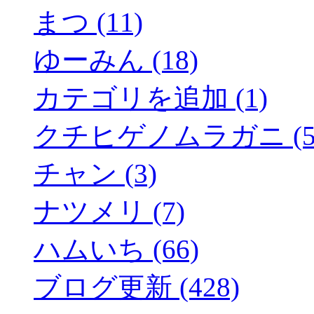
まつ (11)
ゆーみん (18)
カテゴリを追加 (1)
クチヒゲノムラガニ (5
チャン (3)
ナツメリ (7)
ハムいち (66)
ブログ更新 (428)