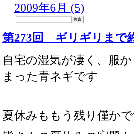
2009年6月 (5)
第273回 ギリギリま
自宅の湿気が凄く、服か
まった青ネギです
夏休みももう残り僅かで