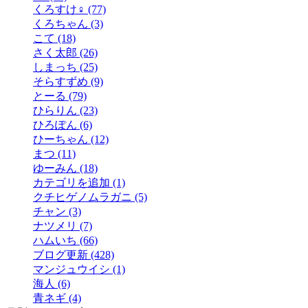
くろすけ♀ (77)
くろちゃん (3)
こて (18)
さく太郎 (26)
しまっち (25)
そらすずめ (9)
とーる (79)
ひらりん (23)
ひろぽん (6)
ひーちゃん (12)
まつ (11)
ゆーみん (18)
カテゴリを追加 (1)
クチヒゲノムラガニ (5)
チャン (3)
ナツメリ (7)
ハムいち (66)
ブログ更新 (428)
マンジュウイシ (1)
海人 (6)
青ネギ (4)