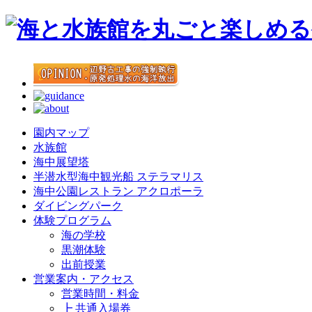
園内マップ
水族館
海中展望塔
半潜水型海中観光船 ステラマリス
海中公園レストラン アクロポーラ
ダイビングパーク
体験プログラム
海の学校
黒潮体験
出前授業
営業案内・アクセス
営業時間・料金
┣ 共通入場券