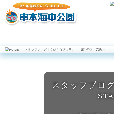
園内マップ
水族館
海中展望塔
スタッフブログ【さびうらびより】
第103回 穴掘り
スタッフブロ
STA