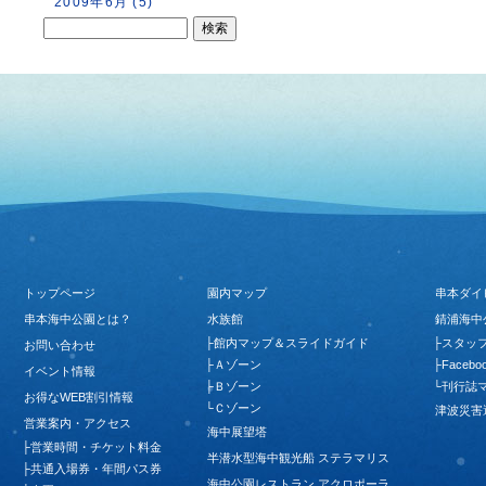
2009年6月 (5)
トップページ
園内マップ
串本ダイ
串本海中公園とは？
水族館
錆浦海中
├
館内マップ＆スライドガイド
├
スタッ
お問い合わせ
├
Ａゾーン
├
Facebo
イベント情報
├
Ｂゾーン
└
刊行誌
お得なWEB割引情報
└
Ｃゾーン
津波災害
営業案内・アクセス
海中展望塔
├
営業時間・チケット料金
半潜水型海中観光船 ステラマリス
├
共通入場券・年間パス券
海中公園レストラン アクロポーラ