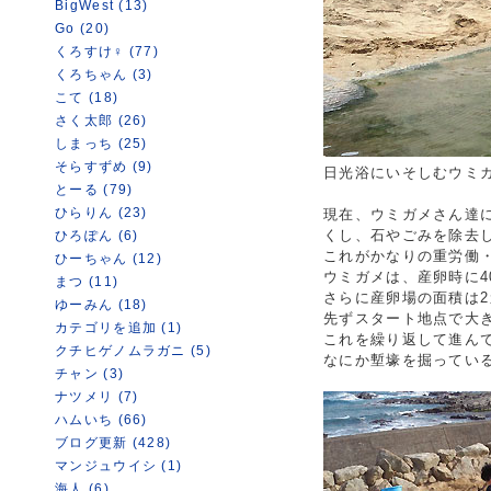
BigWest (13)
Go (20)
くろすけ♀ (77)
くろちゃん (3)
こて (18)
さく太郎 (26)
しまっち (25)
そらすずめ (9)
日光浴にいそしむウミ
とーる (79)
ひらりん (23)
現在、ウミガメさん達
くし、石やごみを除去
ひろぽん (6)
これがかなりの重労働
ひーちゃん (12)
ウミガメは、産卵時に4
まつ (11)
さらに産卵場の面積は2
ゆーみん (18)
先ずスタート地点で大
カテゴリを追加 (1)
これを繰り返して進ん
クチヒゲノムラガニ (5)
なにか塹壕を掘ってい
チャン (3)
ナツメリ (7)
ハムいち (66)
ブログ更新 (428)
マンジュウイシ (1)
海人 (6)