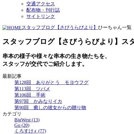
交通アクセス
配布物・刊行誌
サイトリンク
スタッフブログ【さびうらびより】
ひーちゃん一覧
スタッフブログ【さびうらびより】
ス
串本の様子や様々な串本の生き物たちを、
スタッフが交代でご紹介します。
最新記事
第128回 ありがとう モヨウフグ
第113回 ツバメ
第106回 手術
第97回 かみなりイカ
第90回 癒しの彼女からの贈り物
カテゴリ
BigWest (13)
Go (20)
くろすけ♀ (77)