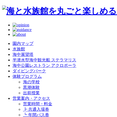
園内マップ
水族館
海中展望塔
半潜水型海中観光船 ステラマリス
海中公園レストラン アクロポーラ
ダイビングパーク
体験プログラム
海の学校
黒潮体験
出前授業
営業案内・アクセス
営業時間・料金
┣ 共通入場券
┗ 年間パス券