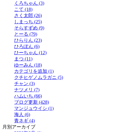
くろちゃん (3)
こて (18)
さく太郎 (26)
しまっち (25)
そらすずめ (9)
とーる (79)
ひらりん (23)
ひろぽん (6)
ひーちゃん (12)
まつ (11)
ゆーみん (18)
カテゴリを追加 (1)
クチヒゲノムラガニ (5)
チャン (3)
ナツメリ (7)
ハムいち (66)
ブログ更新 (428)
マンジュウイシ (1)
海人 (6)
青ネギ (4)
月別アーカイブ