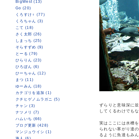
BigWest (13)
Go (20)
くろすけ♀ (77)
くろちゃん (3)
こて (18)
さく太郎 (26)
しまっち (25)
そらすずめ (9)
とーる (79)
ひらりん (23)
ひろぽん (6)
ひーちゃん (12)
まつ (11)
ゆーみん (18)
カテゴリを追加 (1)
クチヒゲノムラガニ (5)
ずらりと意味深に並
チャン (3)
してくるわけでもな
ナツメリ (7)
ハムいち (66)
実はここには水槽
ブログ更新 (428)
られない寒がり達
マンジュウイシ (1)
るように魚達もみ
海人 (6)