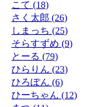
こて (18)
さく太郎 (26)
しまっち (25)
そらすずめ (9)
とーる (79)
ひらりん (23)
ひろぽん (6)
ひーちゃん (12)