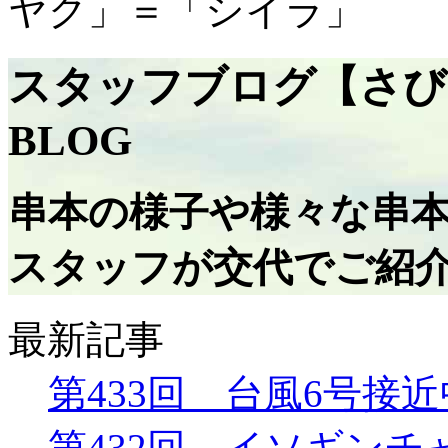
ヤク」＝「シイラ」
スタッフブログ【さび
BLOG
串本の様子や様々な串
スタッフが交代でご紹
最新記事
第433回 台風6号接近
第432回 イソギン