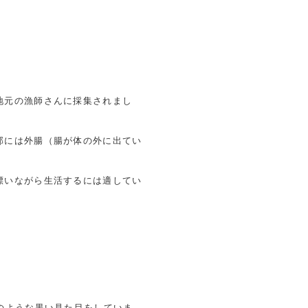
地元の漁師さんに採集されまし
部には外腸（腸が体の外に出てい
漂いながら生活するには適してい
のような黒い見た目をしていま