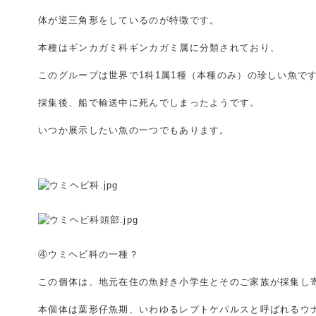
体が逆三角形をしているのが特徴です。
本種はギンカガミ科ギンカガミ属に分類されており、
このグループは世界で1科1属1種（本種のみ）の珍しい魚で
採集後、船で輸送中に死んでしまったようです。
いつか展示したい魚の一つでもあります。
④ウミヘビ科の一種？
この個体は、地元在住の魚好き小学生とそのご家族が採集し
本個体は葉形仔魚期、いわゆるレプトケパルスと呼ばれるウ