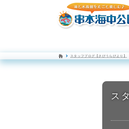
園内マップ
水族館
スタッフブログ【さびうらびより】
ス