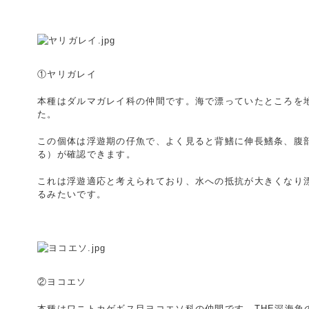
①ヤリガレイ
本種はダルマガレイ科の仲間です。海で漂っていたところを
た。
この個体は浮遊期の仔魚で、よく見ると背鰭に伸長鰭条、腹
る）が確認できます。
これは浮遊適応と考えられており、水への抵抗が大きくなり
るみたいです。
②ヨコエソ
本種はワニトカゲギス目ヨコエソ科の仲間です。THE深海魚