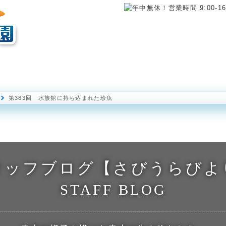
海中展望塔
半潜水型海中観光船 ステラマリス
海中公園レストラ
第383回 水族館に持ち込まれた珍魚
タッフブログ【さびうらびよ
STAFF BLOG