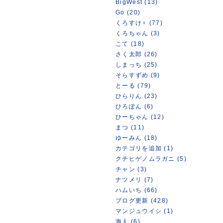
BigWest (13)
Go (20)
くろすけ♀ (77)
くろちゃん (3)
こて (18)
さく太郎 (26)
しまっち (25)
そらすずめ (9)
とーる (79)
ひらりん (23)
ひろぽん (6)
ひーちゃん (12)
まつ (11)
ゆーみん (18)
カテゴリを追加 (1)
クチヒゲノムラガニ (5)
チャン (3)
ナツメリ (7)
ハムいち (66)
ブログ更新 (428)
マンジュウイシ (1)
海人 (6)