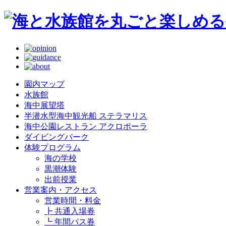
園内マップ
水族館
海中展望塔
半潜水型海中観光船 ステラマリス
海中公園レストラン アクロポーラ
ダイビングパーク
体験プログラム
海の学校
黒潮体験
出前授業
営業案内・アクセス
営業時間・料金
┣ 共通入場券
┗ 年間パス券