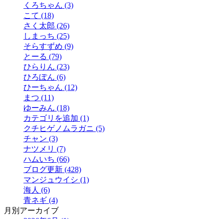
くろちゃん (3)
こて (18)
さく太郎 (26)
しまっち (25)
そらすずめ (9)
とーる (79)
ひらりん (23)
ひろぽん (6)
ひーちゃん (12)
まつ (11)
ゆーみん (18)
カテゴリを追加 (1)
クチヒゲノムラガニ (5)
チャン (3)
ナツメリ (7)
ハムいち (66)
ブログ更新 (428)
マンジュウイシ (1)
海人 (6)
青ネギ (4)
月別アーカイブ