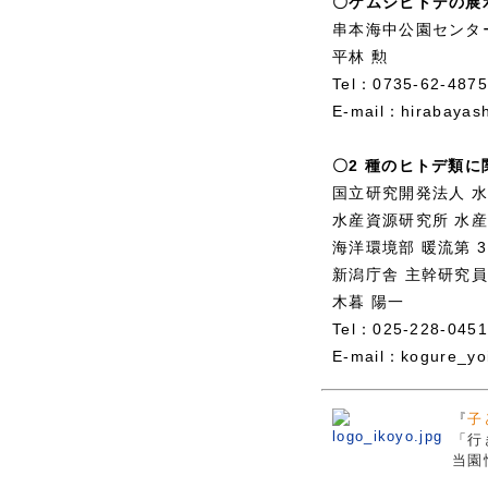
〇ケムシヒトデの展
串本海中公園センター
平林 勲
Tel：0735-62-4875
E-mail：hirabayash
〇2 種のヒトデ類
国立研究開発法人 
水産資源研究所 水
海洋環境部 暖流第 
新潟庁舎 主幹研究員
木暮 陽一
Tel：025-228-0451
E-mail：kogure_yoi
『
子
「行
当園