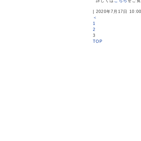
詳しくは
こちら
をご
| 2020年7月17日 10:
＜
1
2
3
TOP
トップページ
園内マップ
串本ダイ
串本海中公園とは？
水族館
錆浦海中
├
館内マップ＆スライドガイド
├
スタッ
お問い合わせ
├
Ａゾーン
├
Facebo
イベント情報
├
Ｂゾーン
└
刊行誌
お得なWEB割引情報