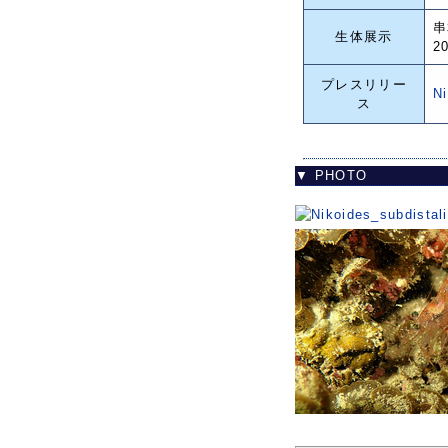
串
生体展示
2
プレスリリー
N
ス
▼ PHOTO