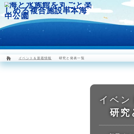
園内マップ
水族館
海中展望塔
イベント＆新着情報
研究と発表一覧
イベン
研究