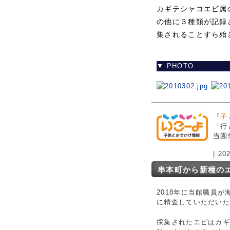
カギテシャコエビ属
の他に３種類が記録
集されることすら殆
▼ PHOTO
『
子
「行
当園
| 2
串本町から新種の
2018年に当館職員
に精査していただい
採集されたエビはカ