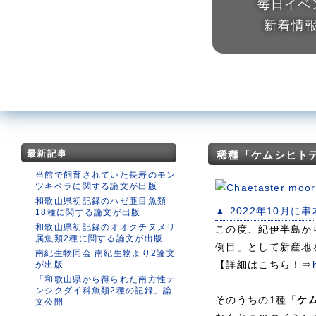
毎日イベ
新着情
最新記事
稀種「ケムシヒト
当館で飼育されていた長寿のモン
ツキベラに関する論文が出版
和歌山県初記録のハゼ亜目魚類
▲ 2022年10月
18種に関する論文が出版
和歌山県初記録のオオクチヌメリ
この度、紀伊半島か
属魚類2種に関する論文が出版
例目」として新産地
南紀生物同会 南紀生物より2論文
【詳細はこちら！⇒
が出版
「和歌山県から得られた南方性テ
ンジクダイ科魚類2種の記録」論
そのうちの1種「
ケ
文公開