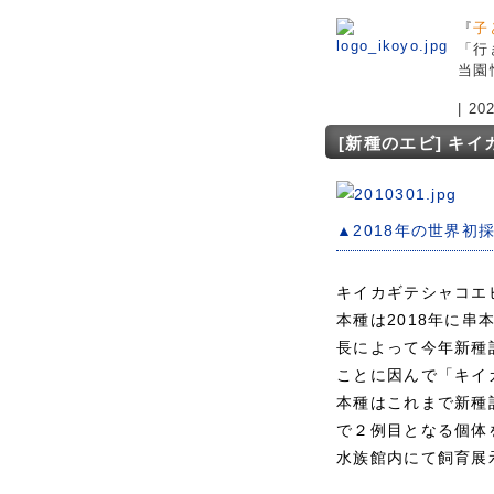
『
子
「行
当園
| 2
[新種のエビ] キ
▲2018年の世界初
キイカギテシャコエビ（紀
本種は2018年に
長によって今年新種
ことに因んで「キイ
本種はこれまで新種
で２例目となる個体を
水族館内にて飼育展