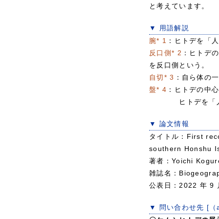
と考えています。
▼ 用語解説
腕* 1
：ヒトデを「
反口側* 2
：ヒトデ
を反口側という。
自切* 3
：自ら体の
盤* 4
：ヒトデの中
ヒトデを「人の手
▼ 論文情報
タイトル：First record 
southern Honshu I
著者：Yoichi Kogur
雑誌名：Biogeogra
公表日：2022 年 9 
▼ 問い合わせ先 [（a