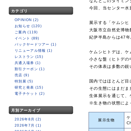
なんとこのタイミン
今回、当センター水
カテゴリ
OPINION (2)
展示する「ケムシヒ
お知らせ (120)
大阪市立自然史博物
ご案内 (119)
紀伊半島からは47
イベント (89)
バックヤードツアー (1)
リニューアル情報 (1)
ケムシヒトデは、ケ
レストラン (15)
小さな盤（ヒトデの
共通入場券 (1)
その体表は多数の鋭
割引クーポン (1)
売店 (9)
国内ではほとんど目
特別展 (5)
研究と発表 (15)
その生態にはまだま
電子チケット (2)
生体展示を通じて、
※生き物の状態によ
月別アーカイブ
ケ
2026年8月 (2)
展示生物
C
2026年7月 (1)