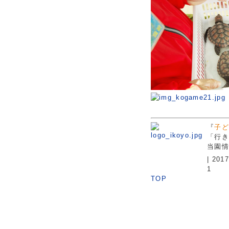
『
子ど
「行き
当園情
| 20
1
TOP