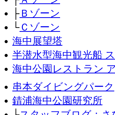
├
Ｂゾーン
└
Ｃゾーン
海中展望塔
半潜水型海中観光船 
海中公園レストラン 
串本ダイビングパーク
錆浦海中公園研究所
├
スタッフブログ：さ