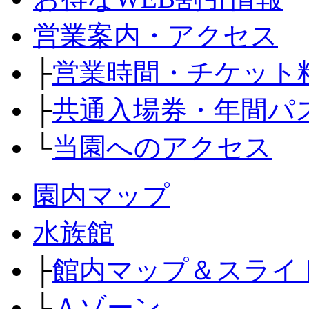
営業案内・アクセス
├
営業時間・チケット
├
共通入場券・年間パ
└
当園へのアクセス
園内マップ
水族館
├
館内マップ＆スライ
├
Ａゾーン