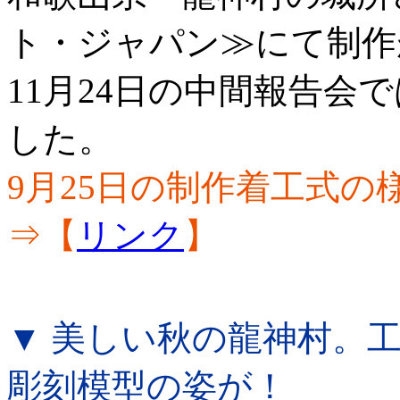
ト・ジャパン≫にて制作
11月24日の中間報告会
した。
9月25日の制作着工式
⇒【
リンク
】
▼ 美しい秋の龍神村。
彫刻模型の姿が！