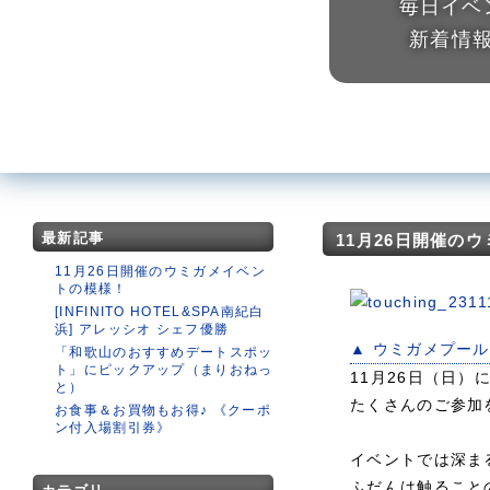
毎日イベ
新着情
最新記事
11月26日開催の
11月26日開催のウミガメイベン
トの模様！
[INFINITO HOTEL&SPA南紀白
浜] アレッシオ シェフ優勝
▲ ウミガメプール
「和歌山のおすすめデートスポッ
ト」にピックアップ（まりおねっ
11月26日（日
と）
たくさんのご参加
お食事＆お買物もお得♪ 《クーポ
ン付入場割引券》
イベントでは深ま
ふだんは触ること