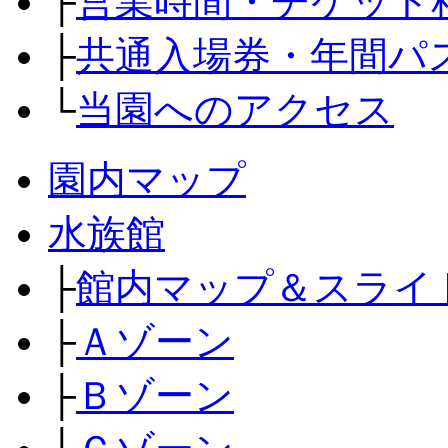
├
営業時間・チケット
├
共通入場券・年間パ
└
当園へのアクセス
園内マップ
水族館
├
館内マップ＆スライ
├
Ａゾーン
├
Ｂゾーン