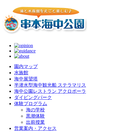
園内マップ
水族館
海中展望塔
半潜水型海中観光船 ステラマリス
海中公園レストラン アクロポーラ
ダイビングパーク
体験プログラム
海の学校
黒潮体験
出前授業
営業案内・アクセス