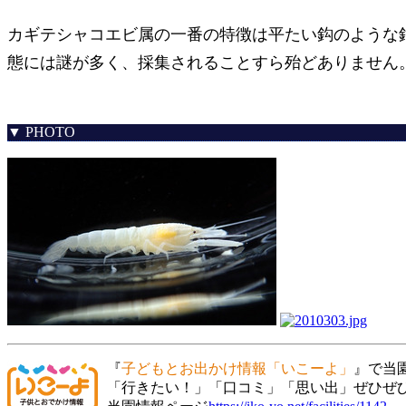
カギテシャコエビ属の一番の特徴は平たい鈎のような
態には謎が多く、採集されることすら殆どありません
▼ PHOTO
『
子どもとお出かけ情報「いこーよ」
』で当
「行きたい！」「口コミ」「思い出」ぜひぜ