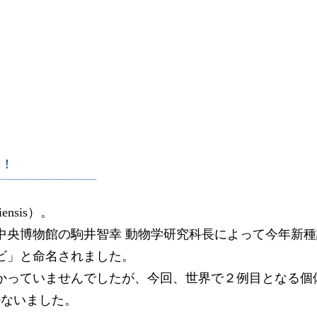
体！
nsis）。
立中央博物館の駒井智幸 動物学研究科長によって今年新
ビ」と命名されました。
ていませんでしたが、今回、世界で２例目となる個体を採
かないました。