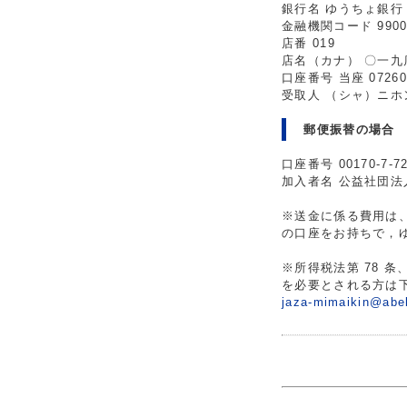
銀行名 ゆうちょ銀行
金融機関コード 990
店番 019
店名（カナ） 〇一
口座番号 当座 07260
受取人 （シャ）ニ
郵便振替の場合
口座番号 00170-7-72
加入者名 公益社団
※送金に係る費用は
の口座をお持ちで，ゆ
※所得税法第 78 
を必要とされる方は
jaza-mimaikin@abel