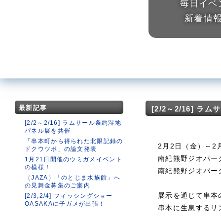
毎日イベ
新着情
最新記事
[2/2～2/16]
[2/2～2/16] ラムサール条約湿地
パネル展を共催
「串本町から得られた北限記録の
2月2日（金）～
ドクウツボ」の論文発表
南紀熊野ジオパー
1月21日開催のウミガメイベント
の模様！
南紀熊野ジオパー
（JAZA）「のとじま水族館」へ
の見舞金募集のご案内
展示を通じて串本
[2/3,2/4] フィッシングショー
OASAKAに子ガメが出張！
串本に生息するサ