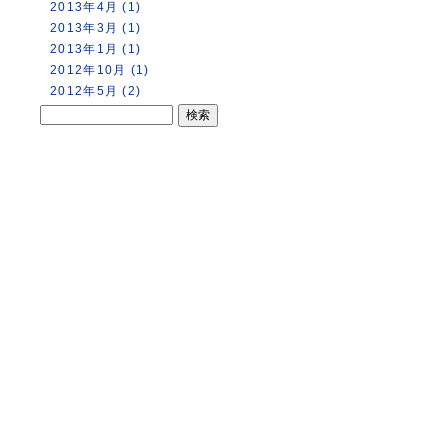
2013年4月 (1)
2013年3月 (1)
2013年1月 (1)
2012年10月 (1)
2012年5月 (2)
トップページ
園内マップ
串本ダイ
串本海中公園とは？
水族館
錆浦海中
├
館内マップ＆スライドガイド
├
スタッ
お問い合わせ
├
Ａゾーン
├
Facebo
イベント情報
├
Ｂゾーン
└
刊行誌