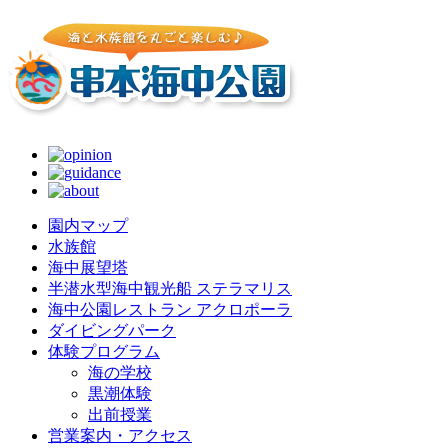
園内マップ
水族館
海中展望塔
半潜水型海中観光船 ステラマリス
海中公園レストラン アクロポーラ
ダイビングパーク
体験プログラム
海の学校
黒潮体験
出前授業
営業案内・アクセス