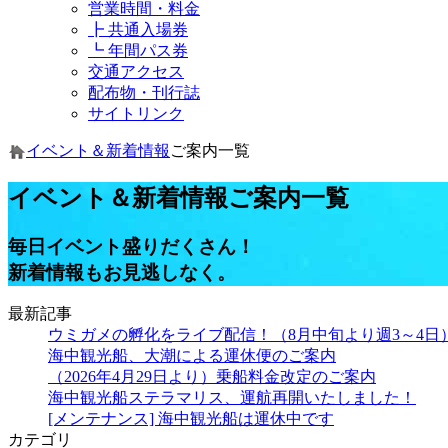
営業時間・料金
┣ 共通入場券
┗ 年間パス券
交通アクセス
配布物・刊行誌
サイトリンク
イベント＆新着情報
ご案内一覧
イベント＆新着情報
ご案内一覧
毎日イベント盛りだくさん！
新着情報もお見逃しなく。
最新記事
ウミガメの孵化をライブ配信！（8月中旬より週3～4日
海中観光船、大潮による運休便のご案内
（2026年4月29日より）乗船料金改定のご案内
海中観光船ステラマリス、運航再開いたしました！
[メンテナンス] 海中観光船は運休中です
カテゴリ