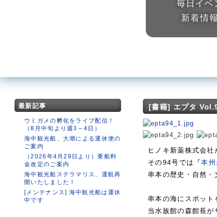
毎日イベ
新着情
最新記事
[書籍] エプタ Vo
ウミガメの孵化をライブ配信！
（8月中旬より週3～4日）
海中観光船、大潮による運休便の
ご案内
ヒノキ新薬株式会社
（2026年4月29日より）乗船料
その94号では『
本州
金改定のご案内
串本の歴史・自然・
海中観光船ステラマリス、運航再
開いたしました！
[メンテナンス] 海中観光船は運休
串本の海にスポット
中です
当水族館の森館長が