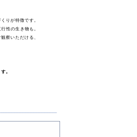
づくりが特徴です。
夜行性の生き物も。
ご観察いただける、
ます。
ト