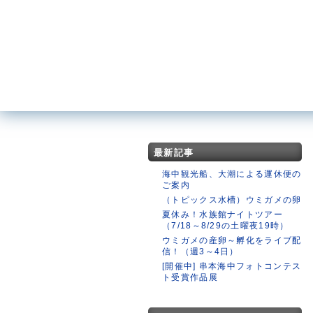
最新記事
海中観光船、大潮による運休便の
ご案内
（トピックス水槽）ウミガメの卵
夏休み！水族館ナイトツアー
（7/18～8/29の土曜夜19時）
ウミガメの産卵～孵化をライブ配
信！（週3～4日）
[開催中] 串本海中フォトコンテス
ト受賞作品展