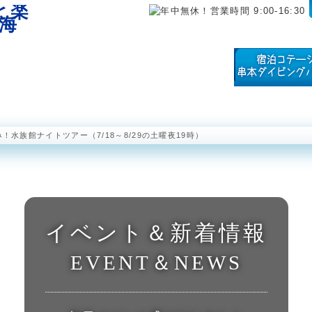
海中展望塔
半潜水型海中観光船 ステラマリス
海中公園レストラ
！水族館ナイトツアー（7/18～8/29の土曜夜19時）
イベント＆新着情報
EVENT＆NEWS