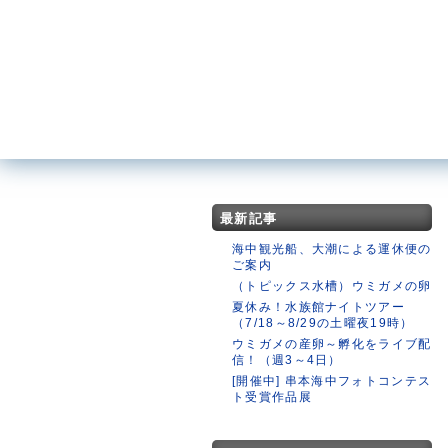
最新記事
海中観光船、大潮による運休便の
ご案内
（トピックス水槽）ウミガメの卵
夏休み！水族館ナイトツアー
（7/18～8/29の土曜夜19時）
ウミガメの産卵～孵化をライブ配
信！（週3～4日）
[開催中] 串本海中フォトコンテス
ト受賞作品展