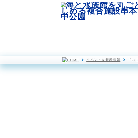
園内マップ
水族館
イベント＆新着情報
「い