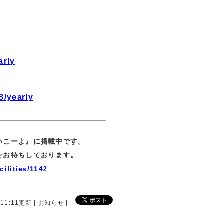
arly
8/yearly
いこーよ』に掲載中です。
をお待ちしております。
cilities/1142
 11:11更新 | お知らせ |