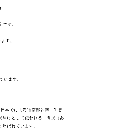
槽！
定です。
います。
ています。
、日本では北海道南部以南に生息
泥除けとして使われる「障泥（あ
と呼ばれています。