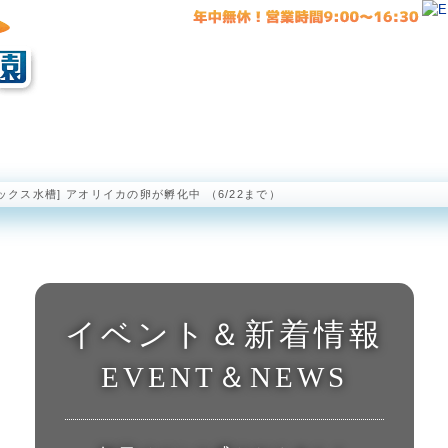
海中展望塔
半潜水型海中観光船 ステラマリス
海中公園レストラ
ックス水槽] アオリイカの卵が孵化中 （6/22まで）
イベント＆新着情報
EVENT＆NEWS