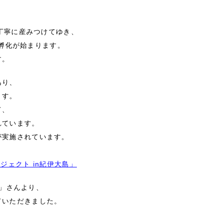
つ丁寧に産みつけてゆき、
で孵化が始まります。
す。
あり、
ます。
て、
れています。
が実施されています。
ジェクト in紀伊大島」
D」さんより、
ていただきました。