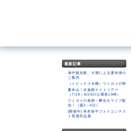
最新記事
海中観光船、大潮による運休便の
ご案内
（トピックス水槽）ウミガメの卵
夏休み！水族館ナイトツアー
（7/18～8/29の土曜夜19時）
ウミガメの産卵～孵化をライブ配
信！（週3～4日）
[開催中] 串本海中フォトコンテス
ト受賞作品展