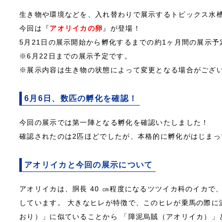
生き物や環境などを、入れ替わりで展示するトピックス水
今回は『
アオリイカの卵
』が登場！
5月21日の展示開始から孵化するまでの約1ヶ月間の展示予
※6月22日までの展示予定です。
※展示内容は生き物の状態によって変更となる場合がござ
6月6日、数匹の孵化を確認！
今回の展示では第一陣となる孵化を確認いたしました！
確認されたのは2匹ほどでしたが、本格的に孵化がはじまっ
アオリイカと今回の展示について
アオリイカは、胴長 40 ㎝程度になるツツイカ科のイカで
しています。 大きなヒレが特徴で、このヒレが乗馬の際に
おり）」に似ていることから 「障泥烏賊（アオリイカ）」