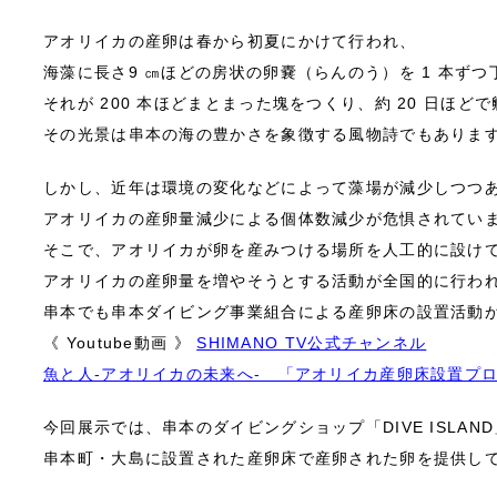
アオリイカの産卵は春から初夏にかけて行われ、
海藻に長さ9 ㎝ほどの房状の卵嚢（らんのう）を 1 本ず
それが 200 本ほどまとまった塊をつくり、約 20 日ほど
その光景は串本の海の豊かさを象徴する風物詩でもありま
しかし、近年は環境の変化などによって藻場が減少しつつ
アオリイカの産卵量減少による個体数減少が危惧されてい
そこで、アオリイカが卵を産みつける場所を人工的に設け
アオリイカの産卵量を増やそうとする活動が全国的に行わ
串本でも串本ダイビング事業組合による産卵床の設置活動
《 Youtube動画 》
SHIMANO TV公式チャンネル
魚と人-アオリイカの未来へ- 「アオリイカ産卵床設置プロ
今回展示では、串本のダイビングショップ「DIVE ISLAN
串本町・大島に設置された産卵床で産卵された卵を提供し