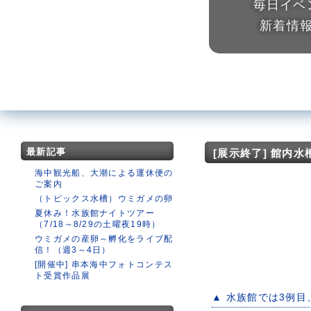
毎日イベ
新着情
最新記事
[展示終了] 館内
海中観光船、大潮による運休便の
ご案内
（トピックス水槽）ウミガメの卵
夏休み！水族館ナイトツアー
（7/18～8/29の土曜夜19時）
ウミガメの産卵～孵化をライブ配
信！（週3～4日）
[開催中] 串本海中フォトコンテス
ト受賞作品展
▲ 水族館では3例目