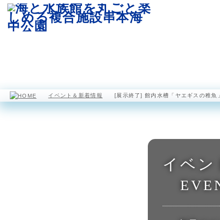
園内マップ
水族館
海中展望塔
イベント＆新着情報
[展示終了] 館内水槽「ヤエギスの稚魚
イベン
EVE