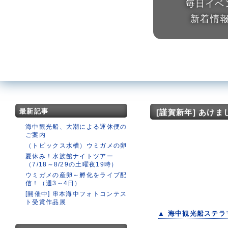
毎日イベ
新着情
最新記事
[謹賀新年] あけ
海中観光船、大潮による運休便の
ご案内
（トピックス水槽）ウミガメの卵
夏休み！水族館ナイトツアー
（7/18～8/29の土曜夜19時）
ウミガメの産卵～孵化をライブ配
信！（週3～4日）
[開催中] 串本海中フォトコンテス
ト受賞作品展
▲ 海中観光船ステラ