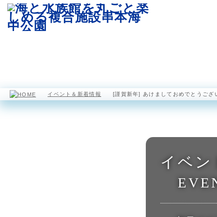
園内マップ
水族館
海中展望塔
イベント＆新着情報
[謹賀新年] あけましておめでとうござ
イベン
EVE