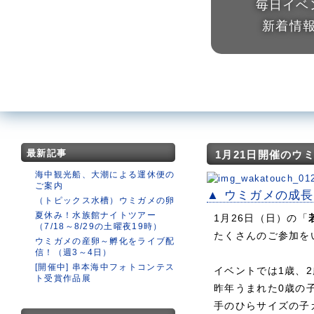
毎日イベ
新着情
最新記事
1月21日開催のウ
海中観光船、大潮による運休便の
ご案内
▲ ウミガメの成
（トピックス水槽）ウミガメの卵
夏休み！水族館ナイトツアー
1月26日（日）の「
（7/18～8/29の土曜夜19時）
たくさんのご参加を
ウミガメの産卵～孵化をライブ配
信！（週3～4日）
[開催中] 串本海中フォトコンテス
イベントでは1歳、
ト受賞作品展
昨年うまれた0歳の
手のひらサイズの子