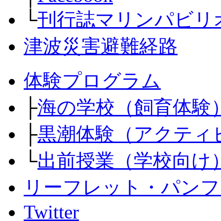
└
刊行誌マリンパビリ
津波災害避難経路
体験プログラム
├
海の学校（飼育体験
├
黒潮体験（アクティ
└
出前授業（学校向け
リーフレット・パンフ
Twitter