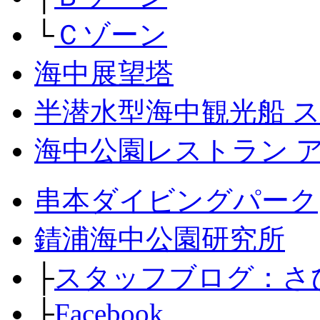
└
Ｃゾーン
海中展望塔
半潜水型海中観光船 
海中公園レストラン 
串本ダイビングパーク
錆浦海中公園研究所
├
スタッフブログ：さ
├
Facebook