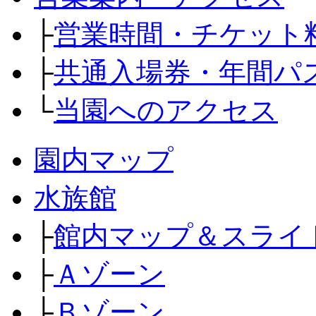
├
営業時間・チケット
├
共通入場券・年間パ
└
当園へのアクセス
園内マップ
水族館
├
館内マップ＆スライ
├
Ａゾーン
├
Ｂゾーン