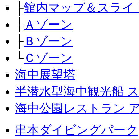
├
館内マップ＆スライ
├
Ａゾーン
├
Ｂゾーン
└
Ｃゾーン
海中展望塔
半潜水型海中観光船 
海中公園レストラン 
串本ダイビングパーク