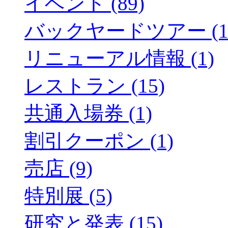
イベント (89)
バックヤードツアー (1
リニューアル情報 (1)
レストラン (15)
共通入場券 (1)
割引クーポン (1)
売店 (9)
特別展 (5)
研究と発表 (15)