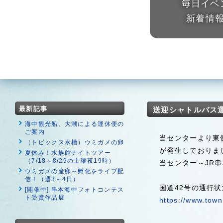
毎日イベ
新着情
最新記事
送迎シャトルバス
海中観光船、大潮による運休便の
ご案内
当センターより東
（トピックス水槽）ウミガメの卵
が発生しておりま
夏休み！水族館ナイトツアー
（7/18～8/29の土曜夜19時）
当センター～JR
ウミガメの産卵～孵化をライブ配
信！（週3～4日）
国道42号の通行
[開催中] 串本海中フォトコンテス
ト受賞作品展
https://www.tow