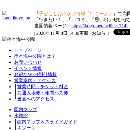
『
子どもとお出かけ情報「いこーよ」
』で当
「行きたい！」「口コミ」「思い出」ぜひぜ
当園情報ページ⇒
https://iko-yo.net/facilities/1142
| 2020年11月 8日 14:30更新 | お知らせ |
トップページ
串本海中公園とは？
お問い合わせ
イベント情報
お得なWEB割引情報
営業案内・アクセス
├
営業時間・チケット料金
├
共通入場券・年間パス券
└
当園へのアクセス
園内マップ
水族館
├
館内マップ＆スライドガイド
├
Ａゾーン