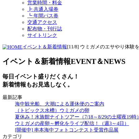
営業時間・料金
┣ 共通入場券
┗ 年間パス券
交通アクセス
配布物・刊行誌
サイトリンク
イベント＆新着情報
[11/8] ウミガメのエサやり体験
イベント＆新着情報
EVENT＆NEWS
毎日イベント盛りだくさん！
新着情報もお見逃しなく。
最新記事
海中観光船、大潮による運休便のご案内
（トピックス水槽）ウミガメの卵
夏休み！水族館ナイトツアー（7/18～8/29の土曜夜19時
ウミガメの産卵～孵化をライブ配信！（週3～4日）
[開催中] 串本海中フォトコンテスト受賞作品展
カテゴリ