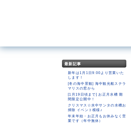
最新記事
新年は1月1日9:00より営業いた
します！
[冬の海中景観] 海中観光船ステラ
マリスの窓から
[1月19日頃まで] お正月水槽 期
間限定公開中！
クリスマス☆水中サンタの水槽お
掃除 イベント模様♪
年末年始・お正月もお休みなく営
業です（年中無休）