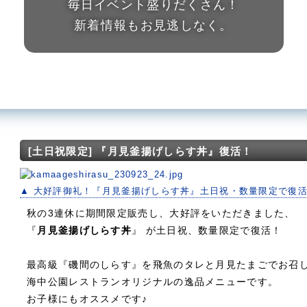
毎日イベント盛りだくさん！
新着情報もお見逃しなく。
[土日祝限定] 『月見釜揚げしらす丼』復活！
▲ 大好評御礼！『月見釜揚げしらす丼』土日祝・数量限定で復
秋の3連休に期間限定販売し、大好評をいただきました、
『
月見釜揚げしらす丼
』 が土日祝、数量限定で復活！
最高級『磯間のしらす』を飛魚のタレと月見たまごでお召
海中公園レストランオリジナルの逸品メニューです。
お子様にもオススメです♪