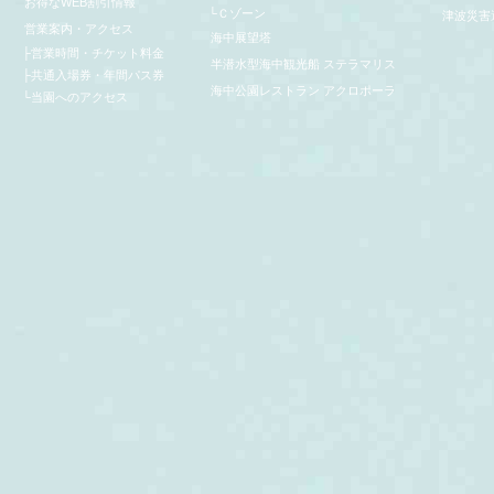
お得なWEB割引情報
└
Ｃゾーン
津波災害
営業案内・アクセス
海中展望塔
├
営業時間・チケット料金
半潜水型海中観光船 ステラマリス
├
共通入場券・年間パス券
海中公園レストラン アクロポーラ
└
当園へのアクセス