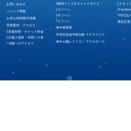
├
館内マップ＆スライドガイド
├
スタッ
お問い合わせ
├
Ａゾーン
├
Facebo
イベント情報
├
Ｂゾーン
└
刊行誌
お得なWEB割引情報
└
Ｃゾーン
津波災害
営業案内・アクセス
海中展望塔
├
営業時間・チケット料金
半潜水型海中観光船 ステラマリス
├
共通入場券・年間パス券
海中公園レストラン アクロポーラ
└
当園へのアクセス