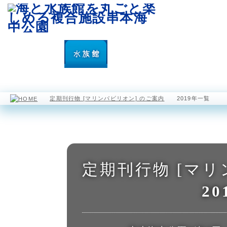
園内マップ
水族館
海中展望塔
定期刊行物 [マリンパビリオン] のご案内
2019年一覧
定期刊行物 [マリ
2