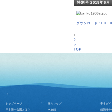
特別号 2019年6月（
ダウンロード：PDF 0
1
2
＞
TOP
トップページ
園内マップ
串本ダイ
串本海中公園とは？
水族館
錆浦海中